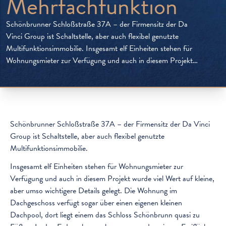
Mehrfachfunktion
Schönbrunner Schloßstraße 37A – der Firmensitz der Da
Vinci Group ist Schaltstelle, aber auch flexibel genutzte
Multifunktionsimmobilie. Insgesamt elf Einheiten stehen für
Wohnungsmieter zur Verfügung und auch in diesem Projekt
wurde viel Wert auf kleine, aber umso wichtigere Details
gelegt. Die Wohnung im Dachgeschoss verfügt sogar über
einen eigenen kleinen Dachpool, dort liegt einem das […]
Schönbrunner Schloßstraße 37A – der Firmensitz der Da Vinci
Group ist Schaltstelle, aber auch flexibel genutzte
Multifunktionsimmobilie.
Insgesamt elf Einheiten stehen für Wohnungsmieter zur
Verfügung und auch in diesem Projekt wurde viel Wert auf kleine,
aber umso wichtigere Details gelegt. Die Wohnung im
Dachgeschoss verfügt sogar über einen eigenen kleinen
Dachpool, dort liegt einem das Schloss Schönbrunn quasi zu