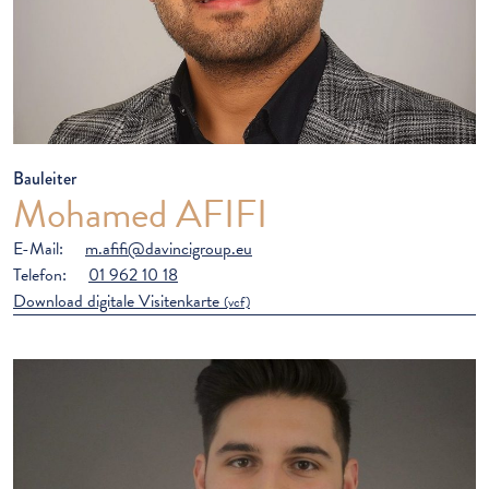
Bauleiter
Mohamed AFIFI
E-Mail:
m.afifi@davincigroup.eu
Telefon:
01 962 10 18
Download digitale Visitenkarte
(vcf)