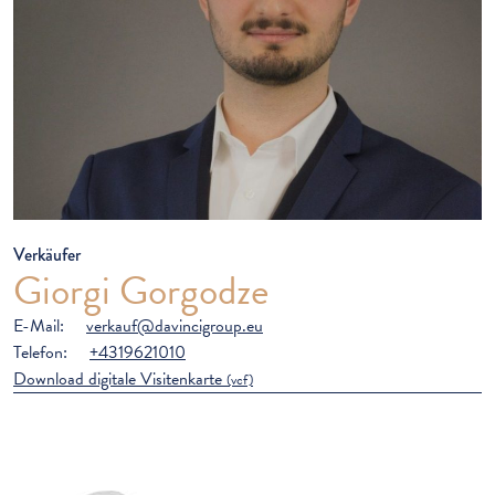
Verkäufer
Giorgi Gorgodze
E-Mail:
verkauf@davincigroup.eu
Telefon:
+4319621010
Download digitale Visitenkarte
(vcf)