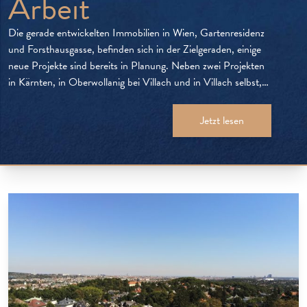
Arbeit
Die gerade entwickelten Immobilien in Wien, Gartenresidenz
und Forsthausgasse, befinden sich in der Zielgeraden, einige
neue Projekte sind bereits in Planung. Neben zwei Projekten
in Kärnten, in Oberwollanig bei Villach und in Villach selbst,
ist Da Vinci nun auch in Niederösterreich tätig. Für eine
Reihenhaussiedlung in St. Pölten laufen die Vorbereitungen,
Jetzt lesen
hier sollen 53 Objekte […]