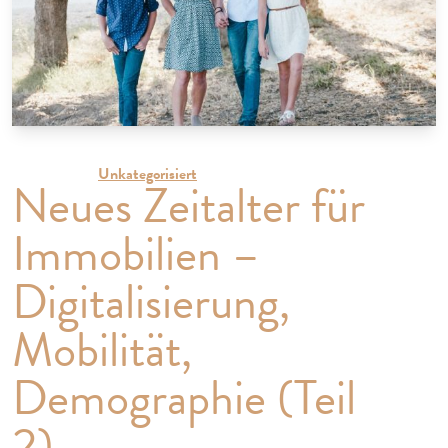
16.02.2022 |
Unkategorisiert
Neues Zeitalter für
Immobilien –
Digitalisierung,
Mobilität,
Demographie (Teil
2)