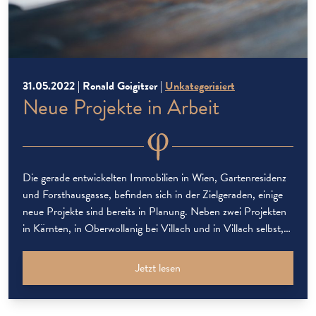
31.05.2022 | Ronald Goigitzer |
Unkategorisiert
Neue Projekte in Arbeit
Die gerade entwickelten Immobilien in Wien, Gartenresidenz
und Forsthausgasse, befinden sich in der Zielgeraden, einige
neue Projekte sind bereits in Planung. Neben zwei Projekten
in Kärnten, in Oberwollanig bei Villach und in Villach selbst,
ist Da Vinci nun auch in Niederösterreich tätig. Für eine
Reihenhaussiedlung in St. Pölten laufen die Vorbereitungen,
Jetzt lesen
hier sollen 53 Objekte […]