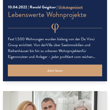
10.04.2022 | Ronald Goigitzer |
Unkategorisiert
Lebenswerte Wohnprojekte
Fast 1.500 Wohnungen wurden bislang von der Da Vinci
Group errichtet. Von derVilla über Seeimmobilien und
Reihenhäuser bis hin zu urbanen Wohnprojektenfür
Eigennnutzer und Anleger – jeder profitiert vom reichen
Erfahrungsschatz. „Jedes Projekt hat seine besonderen
Herausforderungen. Am schönsten ist es, wenn am Ende die
Jetzt lesen
Bewohner glücklich und zufrieden mit ihrem neuen Zuhause
sind.“ meint […]