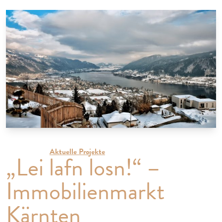
19.04.2022 |
Aktuelle Projekte
„Lei lafn losn!“ –
Immobilienmarkt
Kärnten