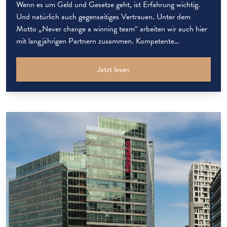
Wenn es um Geld und Gesetze geht, ist Erfahrung wichtig.
Und natürlich auch gegenseitiges Vertrauen. Unter dem
Motto „Never change a winning team“ arbeiten wir auch hier
mit langjährigen Partnern zusammen. Kompetente
Steuerberatung Perlogis und das Team rund um Mag. Franz
Harrand begleitet die Da Vinci Group seit vielen Jahren und
Jetzt lesen
berät in allen wirtschaftlichen […]