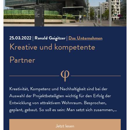
25.03.2022 | Ronald Goigitzer |
Das Unternehmen
Kreative und kompetente
Partner
Kreativität, Kompetenz und Nachhaltigkeit sind bei der
Auswahl der Projektbeteiligten wichtig für den Erfolg der
Entwicklung von attraktivem Wohnraum. Besprochen,
geplant, gebaut. So soll es sein: Man setzt sich zusammen,
bespricht die Eckdaten des Vorhabens, legt die Pläne auf den
Tisch und bekommt ein vernünftiges Angebot. Dann wird
Jetzt lesen