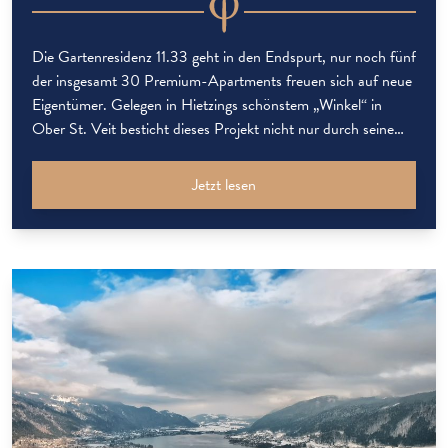
Die Gartenresidenz 11.33 geht in den Endspurt, nur noch fünf
der insgesamt 30 Premium-Apartments freuen sich auf neue
Eigentümer. Gelegen in Hietzings schönstem „Winkel“ in
Ober St. Veit besticht dieses Projekt nicht nur durch seine
Lage. Die Konzeption der Wohnungen wurde von Beginn weg
mit dem Ziel angelegt, in dieser Lage sehr selten gewordene
Jetzt lesen
großzügige […]