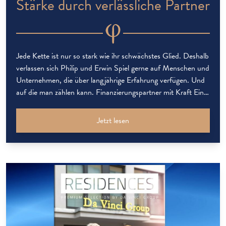
Stärke durch verlässliche Partner
Jede Kette ist nur so stark wie ihr schwächstes Glied. Deshalb
verlassen sich Philip und Erwin Spiel gerne auf Menschen und
Unternehmen, die über langjährige Erfahrung verfügen. Und
auf die man zählen kann. Finanzierungspartner mit Kraft Ein
starker und zuverlässiger Finanzierungspartner, bei dem
kompetente Ansprechpersonen rasche Entscheidungen
Jetzt lesen
treffen, ist von eminenter Bedeutung für einen erfolgreichen
[…]